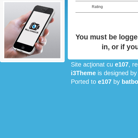
Rating
You must be logged
in, or if y
Site acţionat cu
e107
, r
i3Theme
is designed b
Ported to
e107
by
batbo