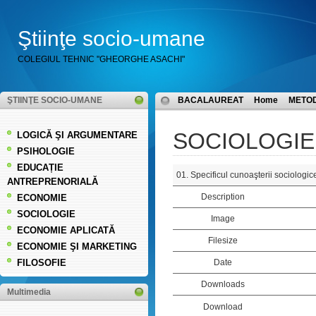
Ştiinţe socio-umane
COLEGIUL TEHNIC "GHEORGHE ASACHI"
ŞTIINŢE SOCIO-UMANE
BACALAUREAT
Home
METO
SOCIOLOGIE
LOGICĂ ŞI ARGUMENTARE
PSIHOLOGIE
EDUCAȚIE
01. Specificul cunoaşterii sociologic
ANTREPRENORIALĂ
Description
ECONOMIE
SOCIOLOGIE
Image
ECONOMIE APLICATĂ
Filesize
ECONOMIE ŞI MARKETING
FILOSOFIE
Date
Downloads
Multimedia
Download