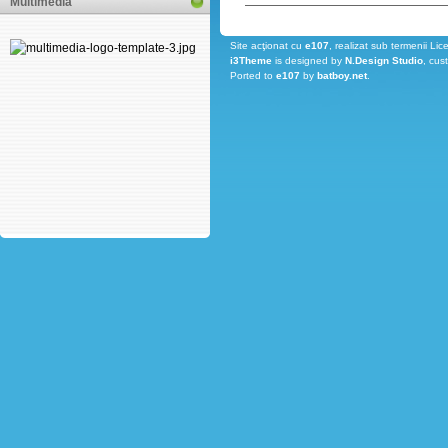
Multimedia
Site acţionat cu
e107
, realizat sub termenii Lic
i3Theme
is designed by
N.Design Studio
, cus
Ported to
e107
by
batboy.net
.