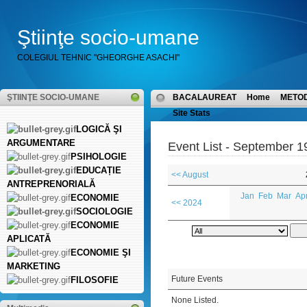
Ştiinţe socio-umane
COLEGIUL TEHNIC "GHEORGHE ASACHI"
ŞTIINŢE SOCIO-UMANE
BACALAUREAT
Home
METO
Site Stats
LOGICĂ ŞI
ARGUMENTARE
Event List - September 1
PSIHOLOGIE
EDUCAȚIE
<< August
ANTREPRENORIALĂ
Jan
Feb
Mar
Ap
ECONOMIE
<< 2024
SOCIOLOGIE
ECONOMIE
APLICATĂ
ECONOMIE ŞI
MARKETING
Future Events
FILOSOFIE
None Listed.