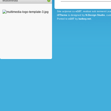
Multimedia
Site acţionat cu
e107
, realizat sub termenii Lic
i3Theme
is designed by
N.Design Studio
, cus
Ported to
e107
by
batboy.net
.