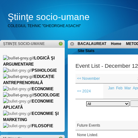
Ştiinţe socio-umane
COLEGIUL TEHNIC "GHEORGHE ASACHI"
ŞTIINŢE SOCIO-UMANE
BACALAUREAT
Home
METO
Site Stats
LOGICĂ ŞI
ARGUMENTARE
Event List - December 12
PSIHOLOGIE
EDUCAȚIE
<< November
ANTREPRENORIALĂ
Jan
Feb
Mar
Ap
ECONOMIE
<< 2024
SOCIOLOGIE
ECONOMIE
APLICATĂ
ECONOMIE ŞI
MARKETING
Future Events
FILOSOFIE
None Listed.