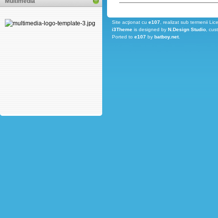
Multimedia
Site acţionat cu
e107
, realizat sub termenii Lic
i3Theme
is designed by
N.Design Studio
, cus
Ported to
e107
by
batboy.net
.