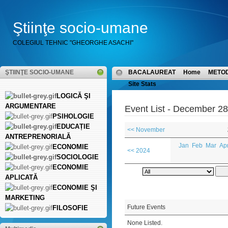
Ştiinţe socio-umane
COLEGIUL TEHNIC "GHEORGHE ASACHI"
ŞTIINŢE SOCIO-UMANE
BACALAUREAT
Home
METO
Site Stats
LOGICĂ ŞI
ARGUMENTARE
Event List - December 28
PSIHOLOGIE
EDUCAȚIE
<< November
ANTREPRENORIALĂ
Jan
Feb
Mar
Ap
ECONOMIE
<< 2024
SOCIOLOGIE
ECONOMIE
APLICATĂ
ECONOMIE ŞI
MARKETING
Future Events
FILOSOFIE
None Listed.