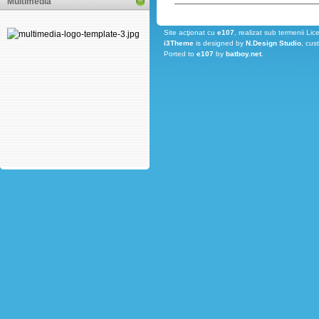
Multimedia
Site acţionat cu
e107
, realizat sub termenii Lic
i3Theme
is designed by
N.Design Studio
, cus
Ported to
e107
by
batboy.net
.