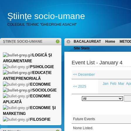
Ştiinţe socio-umane
COLEGIUL TEHNIC "GHEORGHE ASACHI"
ŞTIINŢE SOCIO-UMANE
BACALAUREAT
Home
METO
Site Stats
LOGICĂ ŞI
ARGUMENTARE
Event List - January 4
PSIHOLOGIE
EDUCAȚIE
<< December
ANTREPRENORIALĂ
Jan
Feb
Mar
Ap
ECONOMIE
<< 2025
SOCIOLOGIE
ECONOMIE
APLICATĂ
ECONOMIE ŞI
MARKETING
Future Events
FILOSOFIE
None Listed.