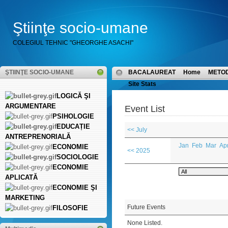
Ştiinţe socio-umane
COLEGIUL TEHNIC "GHEORGHE ASACHI"
ŞTIINŢE SOCIO-UMANE
BACALAUREAT
Home
METO
Site Stats
LOGICĂ ŞI
ARGUMENTARE
Event List
PSIHOLOGIE
EDUCAȚIE
<< July
ANTREPRENORIALĂ
Jan
Feb
Mar
Ap
ECONOMIE
<< 2025
SOCIOLOGIE
ECONOMIE
APLICATĂ
ECONOMIE ŞI
MARKETING
Future Events
FILOSOFIE
None Listed.