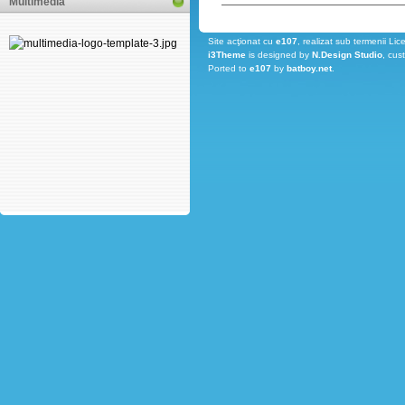
Multimedia
Site acţionat cu
e107
, realizat sub termenii Lic
i3Theme
is designed by
N.Design Studio
, cus
Ported to
e107
by
batboy.net
.