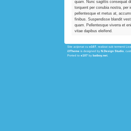
quam. Nunc sagittis consequat dic
torquent per conubia nostra, pe
pellentesque et metus at, accums
finibus. Suspendisse blandit ves
quam. Pellentesque viverra et en
vitae dapibus eleifend.
Site acţionat cu
e107
, realizat sub termenii Lic
i3Theme
is designed by
N.Design Studio
, cus
Ported to
e107
by
batboy.net
.