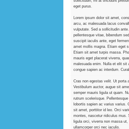
sollicitudin, mi at tincidunt pret
eget purus.
Lorem ipsum dolor sit amet, conse
arcu, ac malesuada lacus convalli
vulputate. Sed a sollicitudin ante
pellentesque vitae, bibendum sed 
suscipit iaculis ante, eget fermen
amet mollis magna. Etiam eget s
Etiam sit amet turpis massa. Phas
mauris eget placerat viverra, qua
malesuada enim. Nulla et elit si
congue sapien ac interdum. Curabi
Cras non egestas velit. Ut porta 
Vestibulum auctor, augue sit amet
semper mauris ligula ut quam. Nu
rutrum scelerisque. Pellentesque 
lobortis sapien ac varius varius. 
sit amet, porttitor id leo. Orci v
montes, nascetur ridiculus mus. 
ligula orci, viverra non massa ut,
ullamcorper orci nec iaculis.