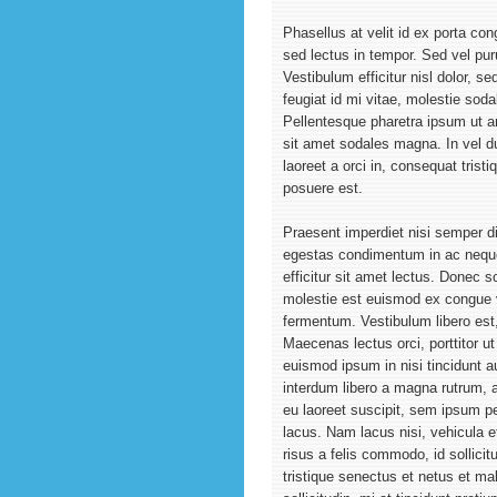
Phasellus at velit id ex porta c
sed lectus in tempor. Sed vel puru
Vestibulum efficitur nisl dolor, s
feugiat id mi vitae, molestie soda
Pellentesque pharetra ipsum ut arc
sit amet sodales magna. In vel du
laoreet a orci in, consequat tris
posuere est.
Praesent imperdiet nisi semper d
egestas condimentum in ac neque.
efficitur sit amet lectus. Donec s
molestie est euismod ex congue v
fermentum. Vestibulum libero est, 
Maecenas lectus orci, porttitor ut 
euismod ipsum in nisi tincidunt auc
interdum libero a magna rutrum, 
eu laoreet suscipit, sem ipsum pel
lacus. Nam lacus nisi, vehicula e
risus a felis commodo, id sollicit
tristique senectus et netus et m