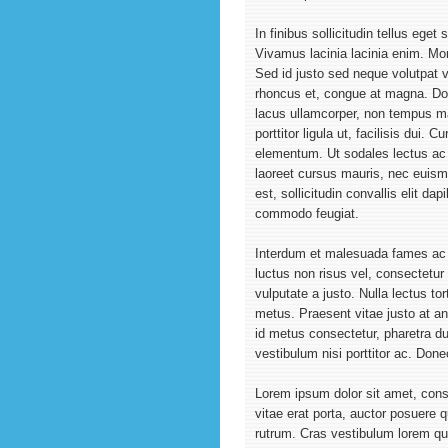
In finibus sollicitudin tellus eget
Vivamus lacinia lacinia enim. Mo
Sed id justo sed neque volutpat v
rhoncus et, congue at magna. Don
lacus ullamcorper, non tempus m
porttitor ligula ut, facilisis dui. C
elementum. Ut sodales lectus ac a
laoreet cursus mauris, nec euis
est, sollicitudin convallis elit da
commodo feugiat.
Interdum et malesuada fames ac a
luctus non risus vel, consectetur
vulputate a justo. Nulla lectus to
metus. Praesent vitae justo at an
id metus consectetur, pharetra du
vestibulum nisi porttitor ac. Done
Lorem ipsum dolor sit amet, consec
vitae erat porta, auctor posuere
rutrum. Cras vestibulum lorem qu