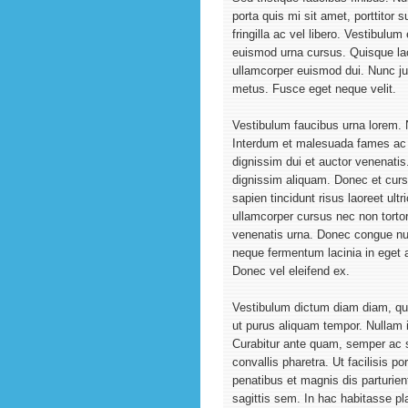
porta quis mi sit amet, porttitor 
fringilla ac vel libero. Vestibulu
euismod urna cursus. Quisque lac
ullamcorper euismod dui. Nunc jus
metus. Fusce eget neque velit.
Vestibulum faucibus urna lorem. N
Interdum et malesuada fames ac 
dignissim dui et auctor venenatis.
dignissim aliquam. Donec et cursu
sapien tincidunt risus laoreet ult
ullamcorper cursus nec non tortor
venenatis urna. Donec congue nul
neque fermentum lacinia in eget 
Donec vel eleifend ex.
Vestibulum dictum diam diam, qui
ut purus aliquam tempor. Nullam i
Curabitur ante quam, semper ac sc
convallis pharetra. Ut facilisis por
penatibus et magnis dis parturie
sagittis sem. In hac habitasse pl