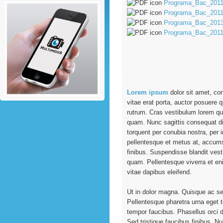
Programa_Bac_2011_
Programa_Bac_2011_
Programa_Bac_2013
Programa_Bac_2011_
Lorem ipsum
dolor sit amet, con
vitae erat porta, auctor posuere
rutrum. Cras vestibulum lorem qu
quam. Nunc sagittis consequat dic
torquent per conubia nostra, pe
pellentesque et metus at, accums
finibus. Suspendisse blandit ves
quam. Pellentesque viverra et en
vitae dapibus eleifend.
Ut in dolor magna. Quisque ac se
Pellentesque pharetra urna eget t
tempor faucibus. Phasellus orci d
Sed tristique faucibus finibus. 