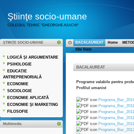
Ştiinţe socio-umane
COLEGIUL TEHNIC "GHEORGHE ASACHI"
ŞTIINŢE SOCIO-UMANE
BACALAUREAT
Home
METO
Site Stats
LOGICĂ ŞI ARGUMENTARE
PSIHOLOGIE
BACALAUREAT
EDUCAȚIE
ANTREPRENORIALĂ
Programe valabile pentru prob
ECONOMIE
Profilul umanist
SOCIOLOGIE
ECONOMIE APLICATĂ
Programa_Bac_2014_
ECONOMIE ŞI MARKETING
Programa_Bac_2011
FILOSOFIE
Programa_Bac_2011
Programa_Bac_2011_
Programa_Bac_2011_
Multimedia
Programa_Bac_2013_