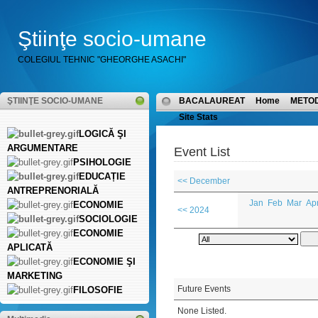
Ştiinţe socio-umane
COLEGIUL TEHNIC "GHEORGHE ASACHI"
ŞTIINŢE SOCIO-UMANE
BACALAUREAT
Home
METO
Site Stats
LOGICĂ ŞI
ARGUMENTARE
Event List
PSIHOLOGIE
EDUCAȚIE
<< December
ANTREPRENORIALĂ
Jan
Feb
Mar
Ap
ECONOMIE
<< 2024
SOCIOLOGIE
ECONOMIE
APLICATĂ
ECONOMIE ŞI
MARKETING
Future Events
FILOSOFIE
None Listed.