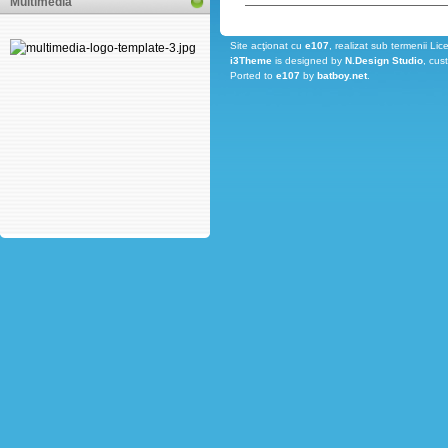
Multimedia
Site acţionat cu
e107
, realizat sub termenii Lic
i3Theme
is designed by
N.Design Studio
, cus
Ported to
e107
by
batboy.net
.