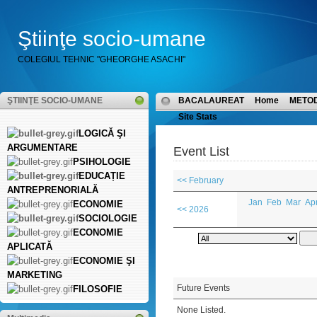
Ştiinţe socio-umane
COLEGIUL TEHNIC "GHEORGHE ASACHI"
ŞTIINŢE SOCIO-UMANE
BACALAUREAT
Home
METO
Site Stats
LOGICĂ ŞI
ARGUMENTARE
Event List
PSIHOLOGIE
EDUCAȚIE
<< February
ANTREPRENORIALĂ
Jan
Feb
Mar
Ap
ECONOMIE
<< 2026
SOCIOLOGIE
ECONOMIE
APLICATĂ
ECONOMIE ŞI
MARKETING
Future Events
FILOSOFIE
None Listed.