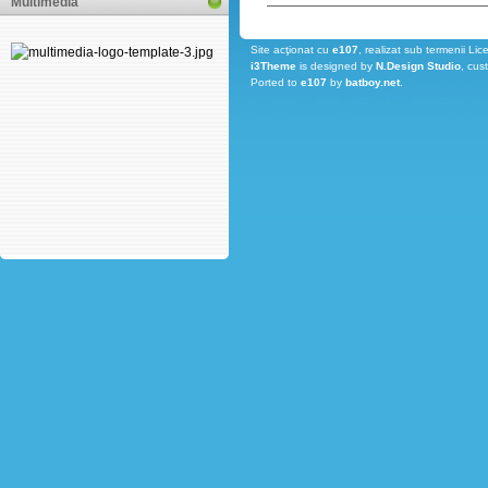
Multimedia
Site acţionat cu
e107
, realizat sub termenii Lic
i3Theme
is designed by
N.Design Studio
, cus
Ported to
e107
by
batboy.net
.