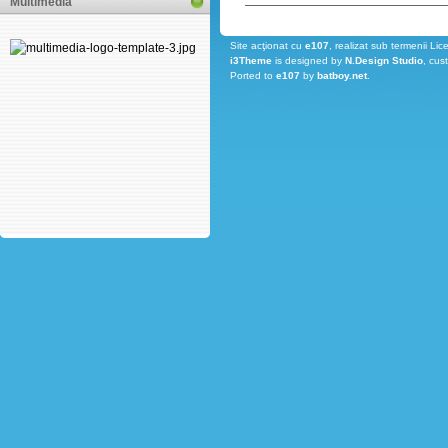
Multimedia
Site acţionat cu
e107
, realizat sub termenii Lic
i3Theme
is designed by
N.Design Studio
, cus
Ported to
e107
by
batboy.net
.