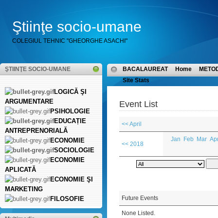
Ştiinţe socio-umane
COLEGIUL TEHNIC "GHEORGHE ASACHI"
ŞTIINŢE SOCIO-UMANE
BACALAUREAT
Home
METO
Site Stats
LOGICĂ ŞI
ARGUMENTARE
Event List
PSIHOLOGIE
EDUCAȚIE
<< April
ANTREPRENORIALĂ
Jan
Feb
Mar
Ap
ECONOMIE
<< 2018
SOCIOLOGIE
ECONOMIE
APLICATĂ
ECONOMIE ŞI
MARKETING
Future Events
FILOSOFIE
None Listed.