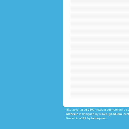
Site acţionat cu
e107
, realizat sub termenii Lic
i3Theme
is designed by
N.Design Studio
, cus
Ported to
e107
by
batboy.net
.