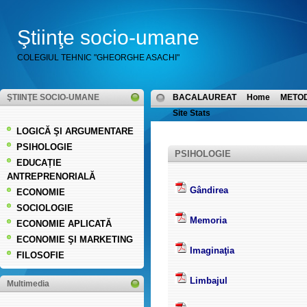
Ştiinţe socio-umane
COLEGIUL TEHNIC "GHEORGHE ASACHI"
ŞTIINŢE SOCIO-UMANE
BACALAUREAT
Home
METO
Site Stats
LOGICĂ ŞI ARGUMENTARE
PSIHOLOGIE
PSIHOLOGIE
EDUCAȚIE
ANTREPRENORIALĂ
Gândirea
ECONOMIE
SOCIOLOGIE
Memoria
ECONOMIE APLICATĂ
ECONOMIE ŞI MARKETING
Imaginaţia
FILOSOFIE
Limbajul
Multimedia