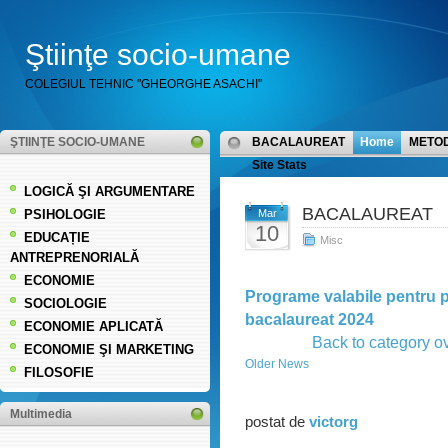
Ştiinţe socio-umane
COLEGIUL TEHNIC "GHEORGHE ASACHI"
ŞTIINŢE SOCIO-UMANE
BACALAUREAT
Home
METO
Site Stats
LOGICĂ ŞI ARGUMENTARE
BACALAUREAT
PSIHOLOGIE
Mar
10
EDUCAȚIE
Misc
ANTREPRENORIALĂ
ECONOMIE
Programe valabile pentru 
SOCIOLOGIE
bacalaureat 2024
ECONOMIE APLICATĂ
Back to category o
ECONOMIE ŞI MARKETING
Older News
FILOSOFIE
Multimedia
postat de
victorg